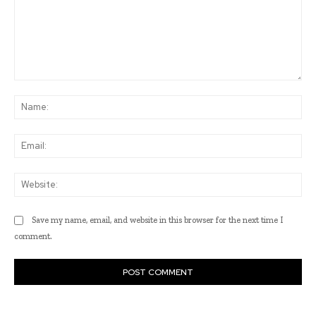
Comment:
Na
Ema
Web
Save my name, email, and website in this browser for the next time I
comment.