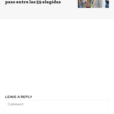
paso entre las 59 elegidas
Previous article
Next article
Rodrigo Sandoval, CEO
Un espacio para
y Fundador de I Am Not
innovar y conectar:
Plastic: “El mundo de
Providencia inaugura
los bioplásticos
cowork para las
compostables es una
startups
gran oportunidad para
hacer cambios en el día
a día sin perder la
comodidad y
versatilidad del
plástico”
LEAVE A REPLY