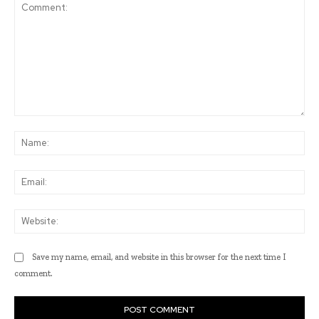
Comment:
Na
Ema
Web
Save my name, email, and website in this browser for the next time I
comment.