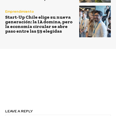
Emprendimiento
Start-Up Chile elige su nueva
generación: la IA domina, pero
la economía circular se abre
paso entre las 59 elegidas
Previous article
Next article
Gobiernos adoptan
Chile acelera la
formalmente el Tratado
industria del
de Alta Mar,
hidrógeno verde con
preparando el camino
apoyo del Banco
para una mayor
Mundial
protección de los
océanos
LEAVE A REPLY