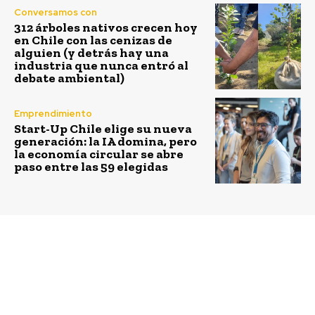
Conversamos con
312 árboles nativos crecen hoy
en Chile con las cenizas de
alguien (y detrás hay una
industria que nunca entró al
debate ambiental)
Emprendimiento
Start-Up Chile elige su nueva
generación: la IA domina, pero
la economía circular se abre
paso entre las 59 elegidas
Previous article
Next article
Transelec contará con
Pfizer y Thermo Fisher
200 dispositivos de
Scientific se asocian
monitoreo inteligente
para ampliar el acceso a
en sus líneas para
pruebas basadas en