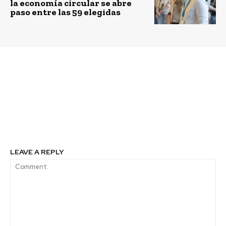
la economía circular se abre
paso entre las 59 elegidas
Previous article
Next article
La biodiversidad es
Fondos de inversión
nuestro cheque a fecha
verdes y la gran
que nos protegerá del
oportunidad para
impacto del Cambio
Latinoamérica
Climático
LEAVE A REPLY