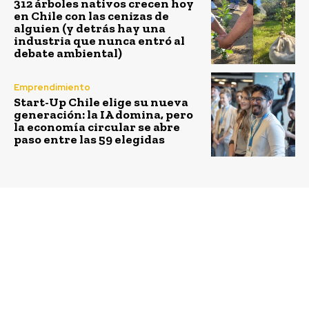
312 árboles nativos crecen hoy
en Chile con las cenizas de
alguien (y detrás hay una
industria que nunca entró al
debate ambiental)
Emprendimiento
Start-Up Chile elige su nueva
generación: la IA domina, pero
la economía circular se abre
paso entre las 59 elegidas
Previous article
Next article
Los productos FreeMet
Ximena Ferrada,
que promueven el
Directora de la Carrera
cuidado del agua llegan
de Ingeniería Civil en
a las góndolas de todo
Obras Civiles UDD:
Chile
“Cada vez hay más
empresas que están
creando áreas de