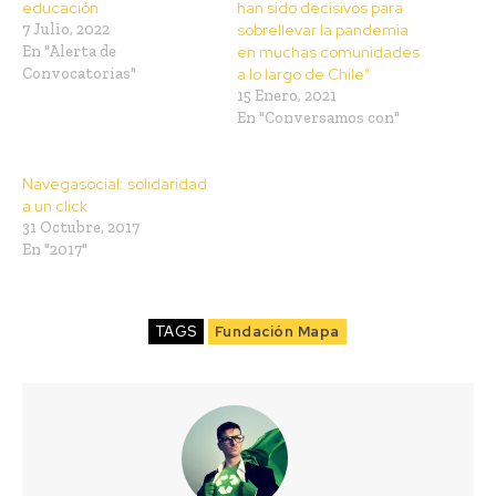
educación
han sido decisivos para
7 Julio, 2022
sobrellevar la pandemia
En "Alerta de
en muchas comunidades
Convocatorias"
a lo largo de Chile”
15 Enero, 2021
En "Conversamos con"
Navegasocial: solidaridad
a un click
31 Octubre, 2017
En "2017"
TAGS
Fundación Mapa