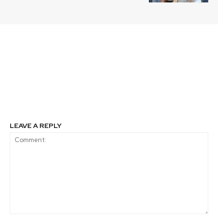
Previous article
Next article
People & Partners es
Startup Bifidice es la
recertificada como
única representante
Empresa B
chilena en el evento de
alimentos y bebidas
más grande de Asia
LEAVE A REPLY