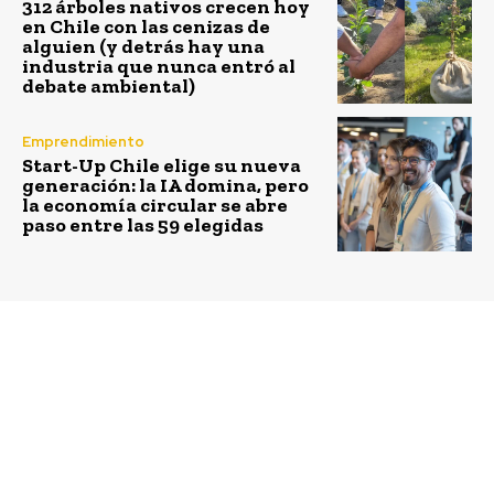
312 árboles nativos crecen hoy
en Chile con las cenizas de
alguien (y detrás hay una
industria que nunca entró al
debate ambiental)
Emprendimiento
Start-Up Chile elige su nueva
generación: la IA domina, pero
la economía circular se abre
paso entre las 59 elegidas
Previous article
Next article
Certificación de
La plataforma española
Impacto para Mentores:
Social Solver y Desafío
Orientada a
Levantemos Chile
profesionales que
impulsan proyecto para
buscan ejercer
la fabricación
liderazgos positivos,
sostenible de pellets en