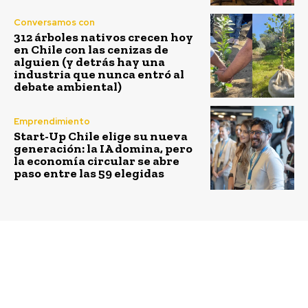
Conversamos con
312 árboles nativos crecen hoy
en Chile con las cenizas de
alguien (y detrás hay una
industria que nunca entró al
debate ambiental)
Emprendimiento
Start-Up Chile elige su nueva
generación: la IA domina, pero
la economía circular se abre
paso entre las 59 elegidas
Previous article
Next article
Bci lanza convocatoria
Fundación NTT DATA
para empresas y
Chile abre
emprendimientos que
convocatoria de