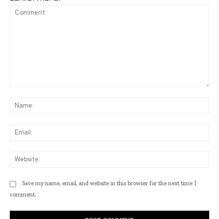
Comment:
Na
Ema
Web
Save my name, email, and website in this browser for the next time I
comment.