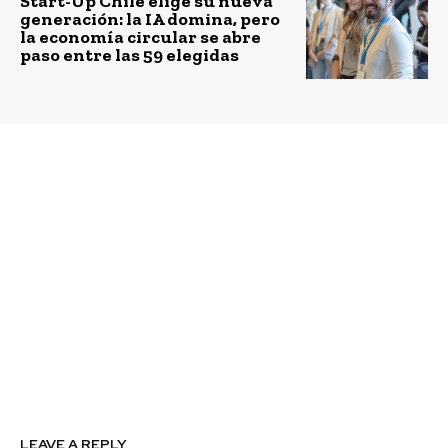
Start-Up Chile elige su nueva
generación: la IA domina, pero
la economía circular se abre
paso entre las 59 elegidas
Previous article
Next article
Evelyn Stevens, senior
María Ignacia García,
manager de
senior manager de ESG
Sostenibilidad y
Assurance de PwC
Cambio Climático de
Chile: “ESG se trata de
PwC Chile: “A estas
indicadores de riesgo y
alturas es un
desempeño, la
imperativo ético, de
tendencia es a la
supervivencia y tiene
integración con la data
la máxima importancia
financiera, lo que
cambiar nuestra forma
requiere revisar
de actuar”
gobernanza y modelos
de control de gestión”
LEAVE A REPLY