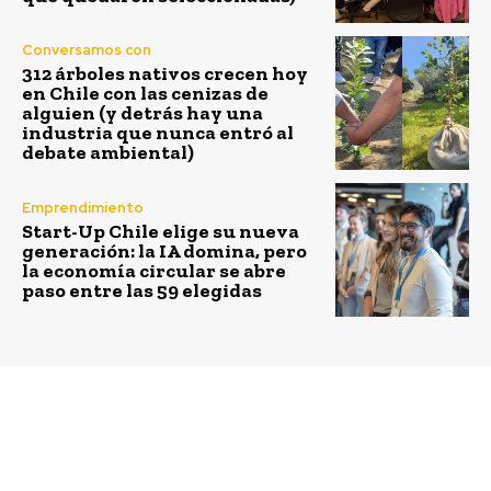
Conversamos con
312 árboles nativos crecen hoy
en Chile con las cenizas de
alguien (y detrás hay una
industria que nunca entró al
debate ambiental)
Emprendimiento
Start-Up Chile elige su nueva
generación: la IA domina, pero
la economía circular se abre
paso entre las 59 elegidas
Previous article
Next article
Banco de Chile
Científicos chilenos
presenta nueva versión
utilizan inteligencia
de La Feria Huertera,
artificial para