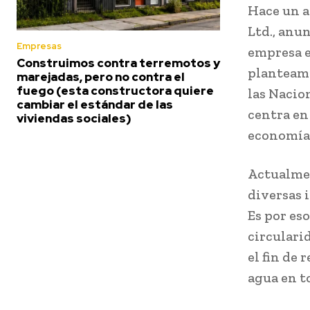
Hace un a
Ltd., anu
Empresas
empresa e
Construimos contra terremotos y
planteami
marejadas, pero no contra el
fuego (esta constructora quiere
las Nacion
cambiar el estándar de las
centra en
viviendas sociales)
economía
Actualmen
diversas 
Es por es
circulari
el fin de
agua en t