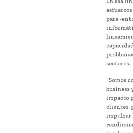
En esa lí
esfuerzos
para -entr
informáti
lineamien
capacidad
problemas
sectores.
“Somos co
business 
impacto p
clientes,
impulsar 
rendimien