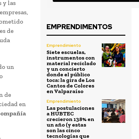
 y las
 empresas,
prometido
EMPRENDIMENTOS
es de
duda
Emprendimiento
Siete escuelas,
instrumentos con
material reciclado
do un
y un concierto
donde el público
o
toca: la gira de Los
Cantos de Colores
en Valparaíso
n de
Emprendimiento
ociedad en
Las postulaciones
 compañía
a HUBTEC
crecieron 138% en
un año (y estas
son las cinco
tecnologías que