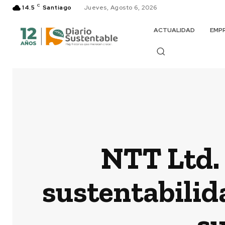
C
14.5
Santiago
Jueves, Agosto 6, 2026
ACTUALIDAD
EMP
NTT Ltd. 
sustentabilid
su