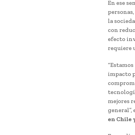
En ese sen
personas,
la socied
con reduc
efecto in
requiere 
“Estamos 
impacto p
compromis
tecnologí
mejores r
general”,
en Chile 