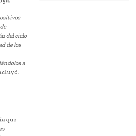
oya.
ositivos
 de
n del ciclo
ad de los
dándolos a
oncluyó.
ía que
es