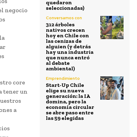
los
quedaron
seleccionadas)
el negocio
Conversamos con
os
312 árboles
nativos crecen
hoy en Chile con
la
las cenizas de
ar
alguien (y detrás
hay una industria
es
que nunca entró
al debate
ambiental)
Emprendimiento
stro core
Start-Up Chile
elige su nueva
a tener un
generación: la IA
nuestros
domina, pero la
economía circular
ones a
se abre paso entre
las 59 elegidas
cios