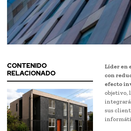
CONTENIDO
Líder en 
RELACIONADO
con reduc
efecto in
objetivo,
integrará 
sus clien
informáti