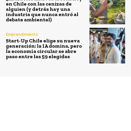
en Chile con las cenizas de
alguien (y detrás hay una
industria que nunca entró al
debate ambiental)
Emprendimiento
Start-Up Chile elige su nueva
generación: la IA domina, pero
la economía circular se abre
paso entre las 59 elegidas
Previous article
Next article
Seis proyectos se
“Ballena a la vista”, la
adjudican fondo
campaña impulsada por
concursable de $75
Fundación MERI que
millones lanzado por la
promueve avistamiento
Fundación Kete
seguro de ballenas