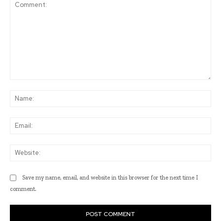
Comment:
Na
Ema
Web
Save my name, email, and website in this browser for the next time I
comment.