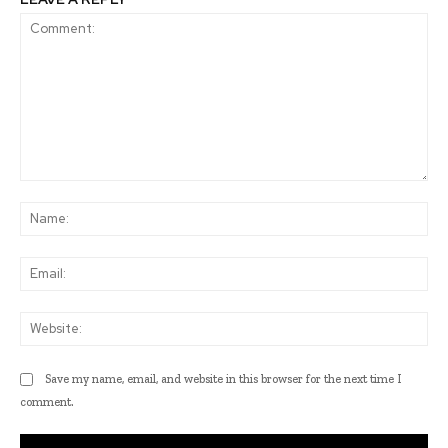
Comment:
Na
Ema
Web
Save my name, email, and website in this browser for the next time I
comment.