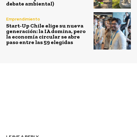
debate ambiental)
Emprendimiento
Start-Up Chile elige su nueva
generación: la IA domina, pero
la economía circular se abre
paso entre las 59 elegidas
Previous article
Next article
Startups Latam Fest: el
Oracle inicia nueva
evento que reunirá por
convocatoria para ONE,
primera vez a los
su programa de
unicornios Betterfly,
capacitaciones
Kavak y Kushki y a
gratuitas y
miles de founders
empleabilidad
latinoamericanos
LEAVE A REPLY