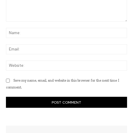
Comment:
Na
Ema
Web
Save my name, email, and website in this browser for the next time I
comment.