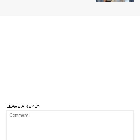
Previous article
Next article
Puerto Valparaíso
Reporte de Impacto
publicó su IX Reporte
Sostenible del Consejo
de Sostenibilidad
del Salmón: Hay
presencia
salmonicultora en 33
comunas, más de 7 mil
contratos con
proveedores y pago por
impuestos por $25.474
millones
LEAVE A REPLY