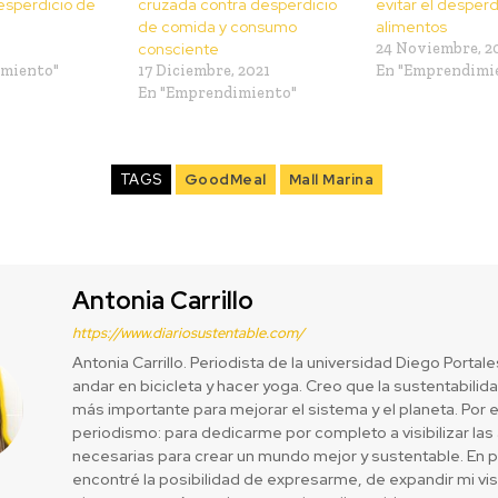
desperdicio de
cruzada contra desperdicio
evitar el desperd
de comida y consumo
alimentos
consciente
24 Noviembre, 2
imiento"
17 Diciembre, 2021
En "Emprendimi
En "Emprendimiento"
TAGS
GoodMeal
Mall Marina
Antonia Carrillo
https://www.diariosustentable.com/
Antonia Carrillo. Periodista de la universidad Diego Portal
andar en bicicleta y hacer yoga. Creo que la sustentabilida
más importante para mejorar el sistema y el planeta. Por 
periodismo: para dedicarme por completo a visibilizar las
necesarias para crear un mundo mejor y sustentable. En 
encontré la posibilidad de expresarme, de expandir mi vi