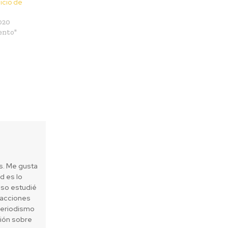
icio de
020
ento"
es. Me gusta
d es lo
eso estudié
 acciones
periodismo
sión sobre