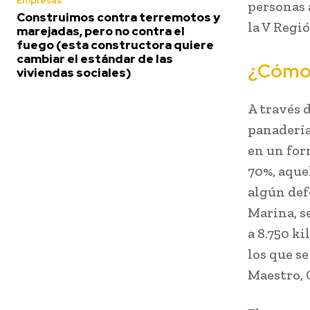
Empresas
personas 
Construimos contra terremotos y
la V Regi
marejadas, pero no contra el
fuego (esta constructora quiere
cambiar el estándar de las
¿Cómo 
viviendas sociales)
A través 
panadería
en un for
70%, aque
algún def
Marina, s
a 8.750 ki
los que s
Maestro, 