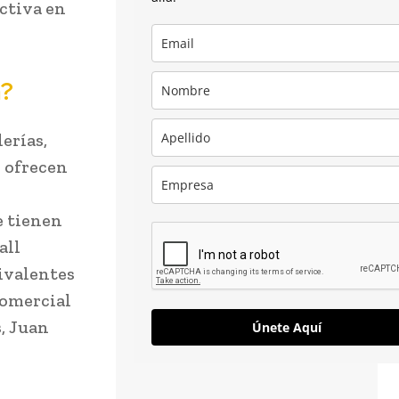
activa en
a?
erías,
 ofrecen
e tienen
all
uivalentes
comercial
, Juan
Únete Aquí