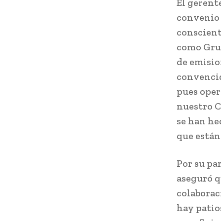
El gerent
convenio 
conscient
como Grup
de emisio
convencid
pues oper
nuestro C
se han he
que están 
Por su pa
aseguró q
colaborac
hay patio