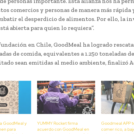
o de personas importante. Esta alianza nos ha per
estos comercios y personas de manera más rápida 
batir el desperdicio de alimentos. Por ello, la in
tá abierta para quien lo requiera”.
fundación en Chile, GoodMeal ha logrado rescata
adas de comida, equivalentes a 1.250 toneladas d
tado sean emitidas al medio ambiente, finalizó A
na GoodMeal y
YUMMY Rocket firma
Goodmeal APP t
nen para
acuerdo con GoodMeal en
comer rico, a baj