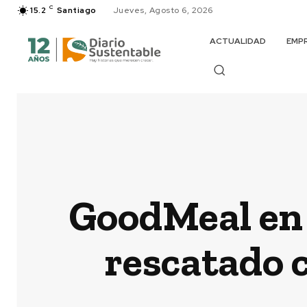
C
15.2
Santiago
Jueves, Agosto 6, 2026
ACTUALIDAD
EMP
GoodMeal en 
rescatado c