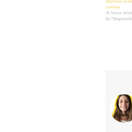
disminuir el 
comida
16 Junio, 2022
En "Emprend