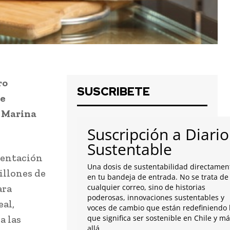
ro
SUSCRIBETE
de
l Marina
Suscripción a Diario
Sustentable
mentación
Una dosis de sustentabilidad directamen
illones de
en tu bandeja de entrada. No se trata de
ara
cualquier correo, sino de historias
poderosas, innovaciones sustentables y
al,
voces de cambio que están redefiniendo 
a las
que significa ser sostenible en Chile y m
allá.