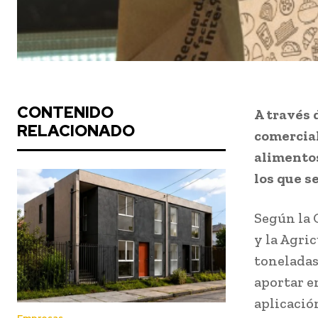
CONTENIDO
A través 
RELACIONADO
comercial
alimentos
los que s
Según la 
y la Agri
toneladas
aportar e
aplicació