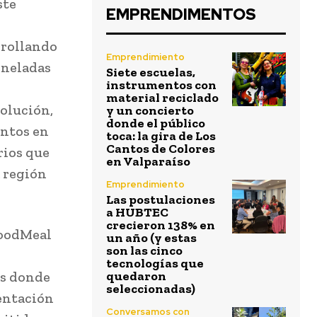
ste
EMPRENDIMENTOS
rrollando
Emprendimiento
oneladas
Siete escuelas,
instrumentos con
material reciclado
olución,
y un concierto
donde el público
entos en
toca: la gira de Los
Cantos de Colores
rios que
en Valparaíso
a región
Emprendimiento
Las postulaciones
a HUBTEC
crecieron 138% en
GoodMeal
un año (y estas
son las cinco
tecnologías que
es donde
quedaron
seleccionadas)
entación
Conversamos con