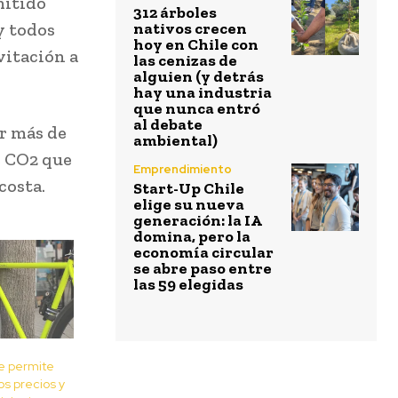
mitido
312 árboles
y todos
nativos crecen
hoy en Chile con
vitación a
las cenizas de
alguien (y detrás
hay una industria
que nunca entró
al debate
r más de
ambiental)
e CO2 que
Emprendimiento
costa.
Start-Up Chile
elige su nueva
generación: la IA
domina, pero la
economía circular
se abre paso entre
las 59 elegidas
e permite
os precios y