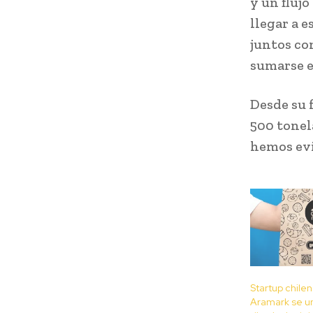
y un fluj
llegar a 
juntos com
sumarse es
Desde su 
500 tonel
hemos evi
Startup chile
Aramark se u