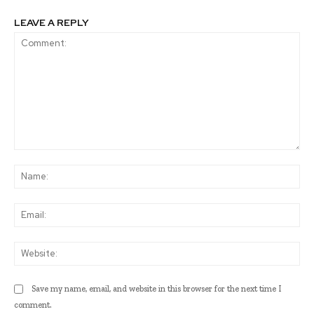
LEAVE A REPLY
Comment:
Na
Ema
Web
Save my name, email, and website in this browser for the next time I
comment.