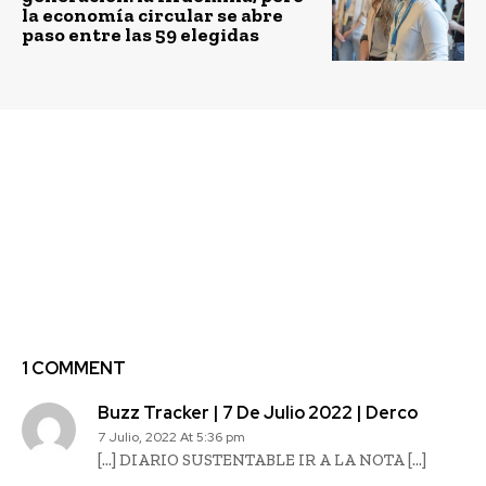
la economía circular se abre
paso entre las 59 elegidas
Previous article
Next article
Universidad de
Vans lanza colección
Concepción y Enel
sustentable Eco
Generación recuperan
Positivity
hábitat de especies
arbóreas nativas
amenazadas en Termas
de Catillo
1 COMMENT
Buzz Tracker | 7 De Julio 2022 | Derco
7 Julio, 2022 At 5:36 pm
[…] DIARIO SUSTENTABLE IR A LA NOTA […]