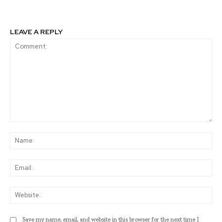
LEAVE A REPLY
Comment:
Na
Ema
Web
Save my name, email, and website in this browser for the next time I