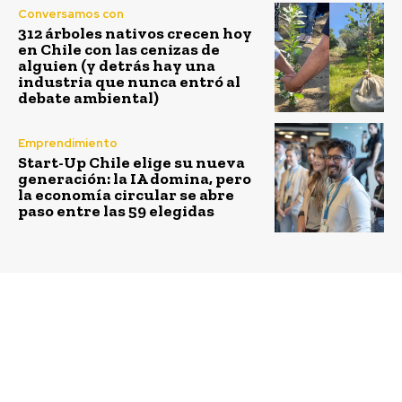
Conversamos con
312 árboles nativos crecen hoy
en Chile con las cenizas de
alguien (y detrás hay una
industria que nunca entró al
debate ambiental)
Emprendimiento
Start-Up Chile elige su nueva
generación: la IA domina, pero
la economía circular se abre
paso entre las 59 elegidas
Previous article
Next article
Empresas B certificadas:
Estudio del BID
Se dieron a conocer las
propone 15
empresas “Best For The
transformaciones para
World 2022”
alcanzar economías
libres de carbono