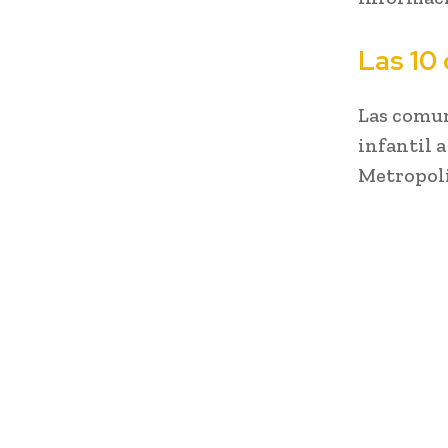
Las 10
Las comun
infantil 
Metropoli