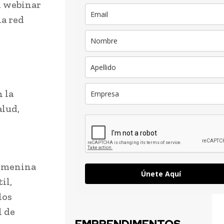
n webinar
la red
 la
alud,
femenina
Únete Aquí
il,
los
l de