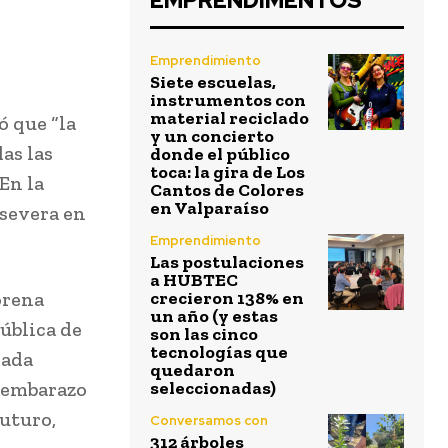
EMPRENDIMENTOS
Emprendimiento
Siete escuelas,
instrumentos con
material reciclado
ó que “la
y un concierto
as las
donde el público
toca: la gira de Los
En la
Cantos de Colores
en Valparaíso
 severa en
Emprendimiento
Las postulaciones
a HUBTEC
orena
crecieron 138% en
un año (y estas
ública de
son las cinco
tecnologías que
rada
quedaron
l embarazo
seleccionadas)
uturo,
Conversamos con
312 árboles