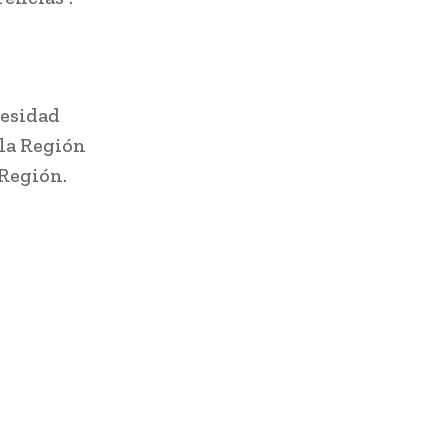
besidad
 la Región
 Región.