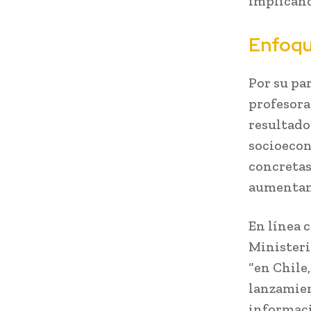
implicando
Enfoque
Por su par
profesora
resultado
socioecon
concretas
aumentan
En línea c
Ministeri
“en Chile,
lanzamien
informaci