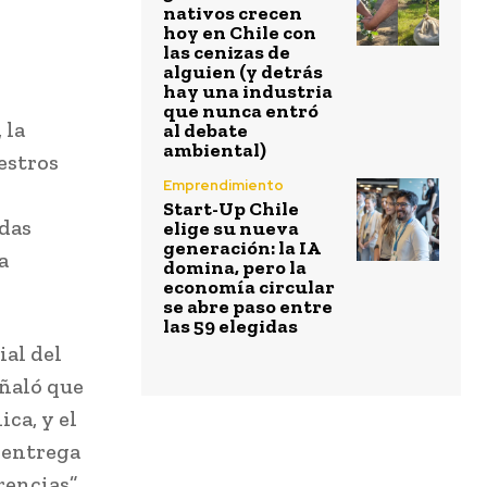
nativos crecen
hoy en Chile con
las cenizas de
alguien (y detrás
hay una industria
que nunca entró
 la
al debate
ambiental)
estros
Emprendimiento
Start-Up Chile
das
elige su nueva
generación: la IA
a
domina, pero la
economía circular
se abre paso entre
las 59 elegidas
ial del
eñaló que
ica, y el
 entrega
rencias”.