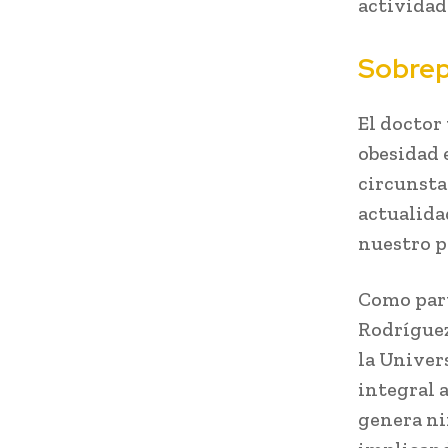
actividad 
Sobrep
El doctor
obesidad 
circunsta
actualida
nuestro pa
Como part
Rodríguez
la Univer
integral 
genera ni