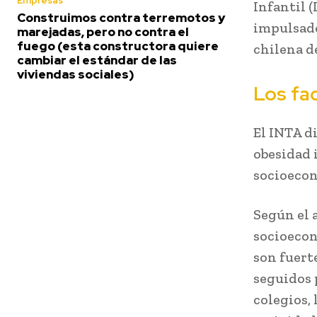
Empresas
Infantil 
Construimos contra terremotos y
impulsado
marejadas, pero no contra el
fuego (esta constructora quiere
chilena d
cambiar el estándar de las
viviendas sociales)
Los fa
El INTA d
obesidad 
socioecon
Según el 
socioecon
son fuerte
seguidos 
colegios, 