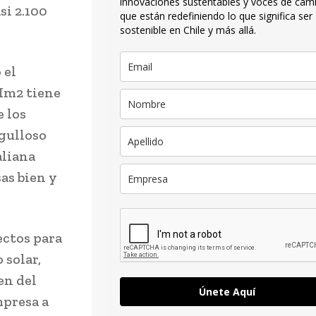
innovaciones sustentables y voces de cam
si 2.100
que están redefiniendo lo que significa ser
sostenible en Chile y más allá.
 el
 Im2 tiene
 los
rgulloso
aliana
as bien y
ectos para
 solar,
en del
Únete Aquí
mpresa a