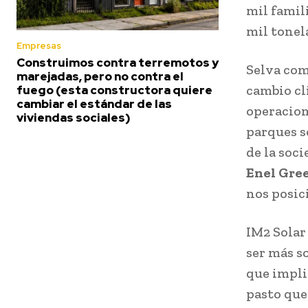
mil famili
mil tonela
Empresas
Construimos contra terremotos y
Selva com
marejadas, pero no contra el
cambio cl
fuego (esta constructora quiere
cambiar el estándar de las
operacion
viviendas sociales)
parques s
de la soc
Enel Gre
nos posic
IM2 Solar
ser más so
que impli
pasto que 