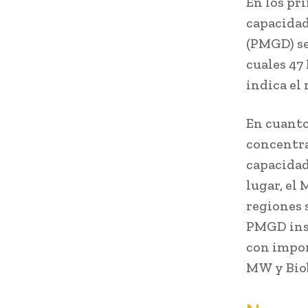
En los pr
capacidad
(PMGD) se
cuales 47
indica el
En cuanto
concentra
capacidad
lugar, el
regiones 
PMGD inst
con impor
MW y Biob