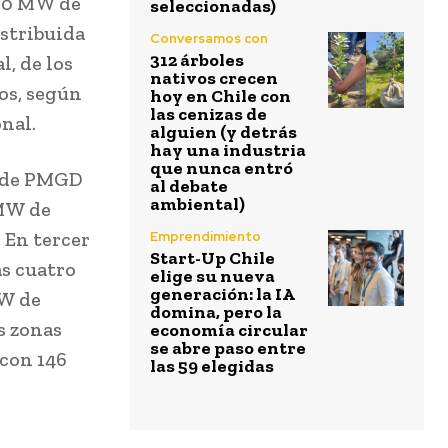
 50 MW de
seleccionadas)
stribuida
Conversamos con
312 árboles
, de los
nativos crecen
os, según
hoy en Chile con
las cenizas de
nal.
alguien (y detrás
hay una industria
que nunca entró
d de PMGD
al debate
ambiental)
 MW de
 En tercer
Emprendimiento
Start-Up Chile
as cuatro
elige su nueva
generación: la IA
MW de
domina, pero la
s zonas
economía circular
se abre paso entre
con 146
las 59 elegidas