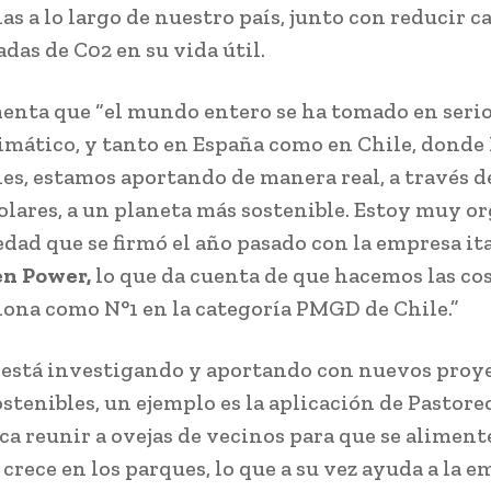
as a lo largo de nuestro país, junto con reducir ca
das de C02 en su vida útil.
enta que “el mundo entero se ha tomado en serio
imático, y tanto en España como en Chile, donde
es, estamos aportando de manera real, a través de
olares, a un planeta más sostenible. Estoy muy o
iedad que se firmó el año pasado con la empresa it
en Power,
lo que da cuenta de que hacemos las cos
iona como N°1 en la categoría PMGD de Chile.”
 está investigando y aportando con nuevos proy
stenibles, un ejemplo es la aplicación de Pastoreo
ca reunir a ovejas de vecinos para que se aliment
crece en los parques, lo que a su vez ayuda a la e