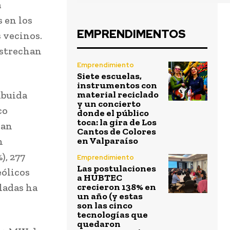
a
 en los
EMPRENDIMENTOS
 vecinos.
estrechan
Emprendimiento
Siete escuelas,
instrumentos con
ibuida
material reciclado
y un concierto
co
donde el público
toca: la gira de Los
han
Cantos de Colores
n
en Valparaíso
), 277
Emprendimiento
Las postulaciones
eólicos
a HUBTEC
aladas ha
crecieron 138% en
un año (y estas
son las cinco
tecnologías que
quedaron