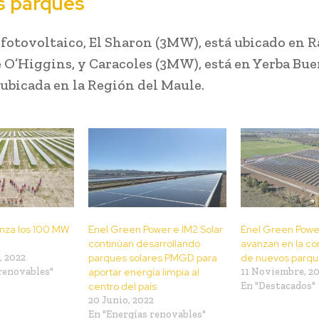
 parques
 fotovoltaico, El Sharon (3MW), está ubicado en Ra
 O’Higgins, y Caracoles (3MW), está en Yerba Bue
 ubicada en la Región del Maule.
anza los 100 MW
Enel Green Power e IM2 Solar
Enel Green Power
continúan desarrollando
avanzan en la co
, 2022
parques solares PMGD para
de nuevos parqu
renovables"
aportar energía limpia al
11 Noviembre, 20
centro del país
En "Destacados"
20 Junio, 2022
En "Energías renovables"