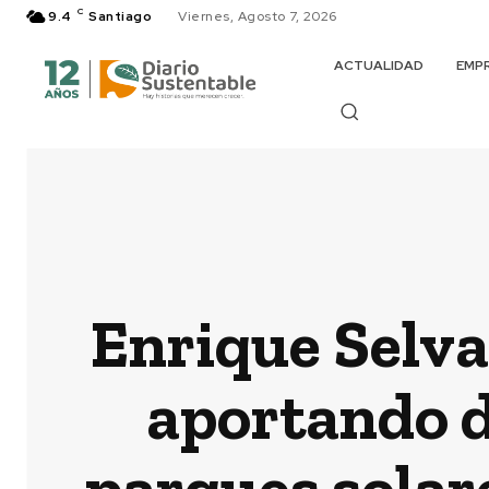
C
9.4
Santiago
Viernes, Agosto 7, 2026
ACTUALIDAD
EMP
Enrique Selva
aportando d
parques solare