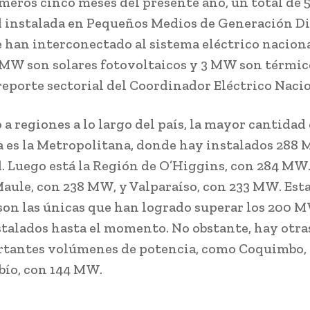
imeros cinco meses del presente año, un total de
 instalada en Pequeños Medios de Generación Di
 han interconectado al sistema eléctrico nacional
 MW son solares fotovoltaicos y 3 MW son térmic
 reporte sectorial del Coordinador Eléctrico Nacio
 a regiones a lo largo del país, la mayor cantida
 es la Metropolitana, donde hay instalados 288
. Luego está la Región de O’Higgins, con 284 MW.
 Maule, con 238 MW, y Valparaíso, con 233 MW. Est
son las únicas que han logrado superar los 200 
alados hasta el momento. No obstante, hay otra
tantes volúmenes de potencia, como Coquimbo, 
ío, con 144 MW.