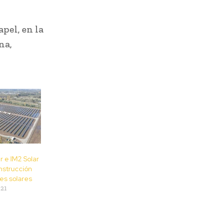
pel, en la
na,
 e IM2 Solar
nstrucción
es solares
21