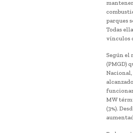
manteners
combustió
parques s
Todas ell
vínculos 
Según el 
(PMGD) qu
Nacional,
alcanzado
funcionam
MW térmic
(3%). Desd
aumentad