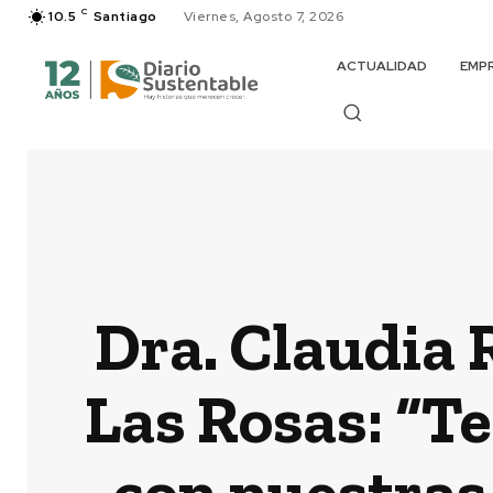
C
10.5
Santiago
Viernes, Agosto 7, 2026
ACTUALIDAD
EMP
Dra. Claudia 
Las Rosas: “T
con nuestras