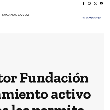
SACANDO LA VOZ
SUSCRÍBETE
itor Fundación
amiento activo
s les permite