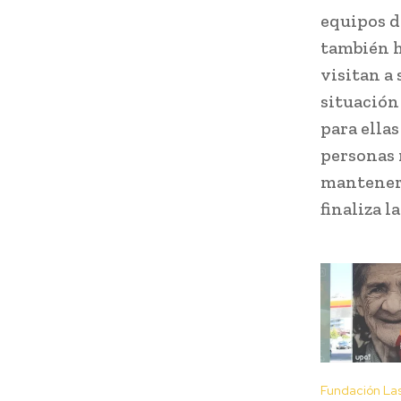
equipos d
también h
visitan a
situación
para ella
personas 
manteners
finaliza l
Fundación La