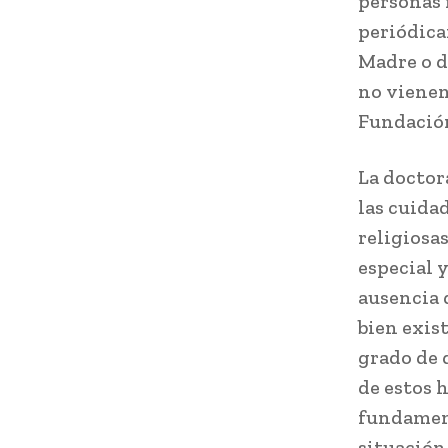
personas 
periódica
Madre o d
no vienen”
Fundació
La doctor
las cuidad
religiosa
especial 
ausencia d
bien exis
grado de 
de estos 
fundament
situación