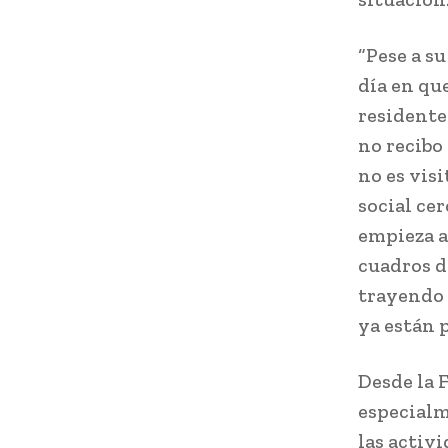
“Pese a su
día en qu
residente
no recibo
no es vis
social ce
empieza a
cuadros d
trayendo 
ya están p
Desde la 
especialme
las activ