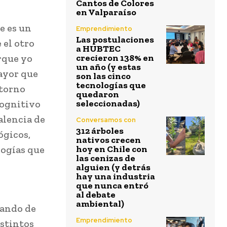
Cantos de Colores
en Valparaíso
e es un
Emprendimiento
Las postulaciones
 el otro
a HUBTEC
orque yo
crecieron 138% en
un año (y estas
ayor que
son las cinco
tecnologías que
ntorno
quedaron
cognitivo
seleccionadas)
alencia de
Conversamos con
312 árboles
ógicos,
nativos crecen
logías que
hoy en Chile con
las cenizas de
alguien (y detrás
hay una industria
que nunca entró
al debate
ambiental)
pando de
Emprendimiento
istintos