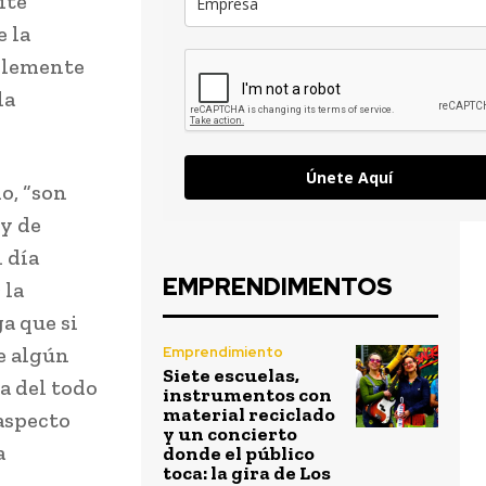
ite
 la
mplemente
la
Únete Aquí
o, “son
 y de
 día
EMPRENDIMENTOS
 la
ga que si
e algún
Emprendimiento
Siete escuelas,
a del todo
instrumentos con
material reciclado
aspecto
y un concierto
a
donde el público
toca: la gira de Los