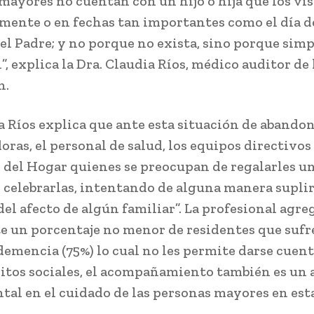
mayores no cuentan con un hijo o hija que los vis
mente o en fechas tan importantes como el día de
el Padre; y no porque no exista, sino porque si
, explica la Dra. Claudia Ríos, médico auditor de 
n.
a Ríos explica que ante esta situación de abandon
oras, el personal de salud, los equipos directivos
s del Hogar quienes se preocupan de regalarles un
y celebrarlas, intentando de alguna manera suplir
el afecto de algún familiar”. La profesional agre
te un porcentaje no menor de residentes que sufr
demencia (75%) lo cual no les permite darse cuent
hitos sociales, el acompañamiento también es un 
al en el cuidado de las personas mayores en est
.