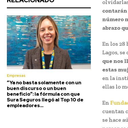
RELACIONADO
olvidarlas
contarán 
número no
abrazo qu
En los 28
Lagos, se 
que nos l
estas muj
Empresas
en la ins
“Ya no basta solamente con un
ellas lo m
buen discurso o un buen
beneficio”: la fórmula con que
Sura Seguros llegó al Top 10 de
En
Fundac
empleadores...
cuentan c
se hace a