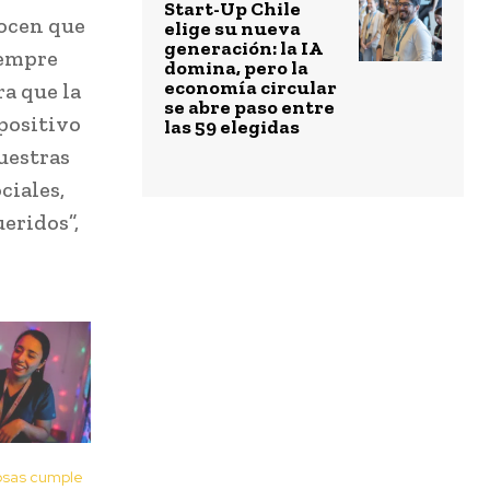
Start-Up Chile
nocen que
elige su nueva
generación: la IA
iempre
domina, pero la
economía circular
ra que la
se abre paso entre
positivo
las 59 elegidas
uestras
ciales,
eridos”,
osas cumple