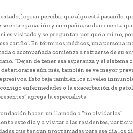
 estado, logran percibir que algo está pasando, qu
e se entrega cariño y compañía; se dan cuenta que
 sí es visitado y se preguntan por qué a mí no, p
 ese cariño”. En términos médicos, una persona m
itada o acompañada comienza a retraerse de su e
rcano. “Dejan de tener esa esperanza y el sistema 
 deteriorarse aún más, también se ve mayor prev
epresivos. Esto baja también los niveles inmunol
consigo enfermedades o la exacerbación de pato
resentes” agrega la especialista.
Fundación hacen un llamado a “no olvidarlas”
nte este día y a visitar a las residentes, partici
idades que tengan programadas para ese día los d