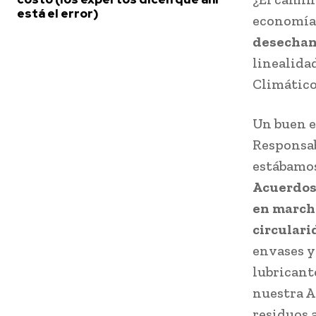
está el error)
economía
desechan
linealida
Climático
Un buen e
Responsab
estábamos
Acuerdos
en marcha
circulari
envases y 
lubricant
nuestra A
residuos 