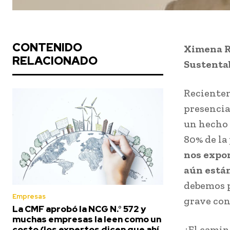
CONTENIDO
Ximena Ru
RELACIONADO
Sustentab
Recientem
presencia
un hecho 
80% de la
nos expon
aún están
debemos p
Empresas
grave co
La CMF aprobó la NCG N.° 572 y
muchas empresas la leen como un
¿El camin
costo (los expertos dicen que ahí