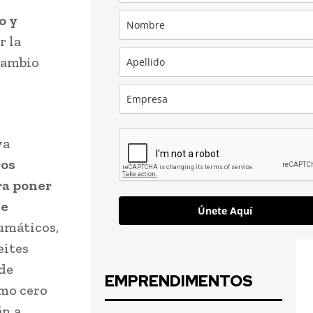
o y
r la
 Cambio
ya
os
ra poner
de
Únete Aquí
umáticos,
eites
 de
EMPRENDIMENTOS
mo cero
án a