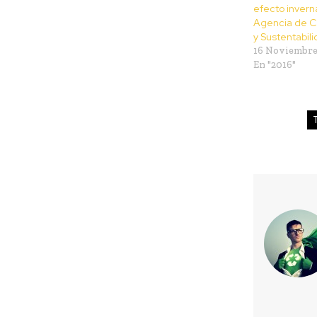
efecto invern
Agencia de C
y Sustentabil
16 Noviembre
En "2016"