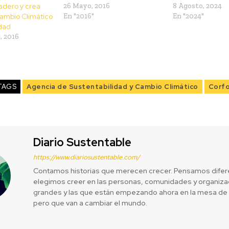
adero y crea
26 Mayo, 2016
8 Agosto, 2024
ambio Climático
En "2016"
En "2024"
idad
, 2016
TAGS
Agencia de Sustentabilidad y Cambio Climático
Corf
Diario Sustentable
https://www.diariosustentable.com/
Contamos historias que merecen crecer. Pensamos difer
elegimos creer en las personas, comunidades y organizac
grandes y las que están empezando ahora en la mesa de 
pero que van a cambiar el mundo.