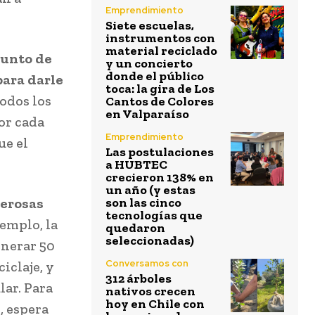
Emprendimiento
Siete escuelas,
instrumentos con
material reciclado
punto de
y un concierto
donde el público
para darle
toca: la gira de Los
odos los
Cantos de Colores
en Valparaíso
or cada
Emprendimiento
ue el
Las postulaciones
a HUBTEC
crecieron 138% en
un año (y estas
merosas
son las cinco
tecnologías que
emplo, la
quedaron
seleccionadas)
enerar 50
Conversamos con
iclaje, y
312 árboles
lar. Para
nativos crecen
hoy en Chile con
, espera