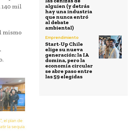
las cenizas de
a 140 mil
alguien (y detrás
hay una industria
que nunca entró
al debate
ambiental)
al mismo
Emprendimiento
Start-Up Chile
elige su nueva
-
generación: la IA
ío.
domina, pero la
economía circular
se abre paso entre
las 59 elegidas
, el plan de
tir la sequía