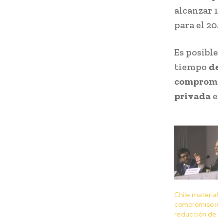
alcanzar 1
para el 2
Es posibl
tiempo
d
compromis
privada
e
Chile material
compromiso i
reducción de