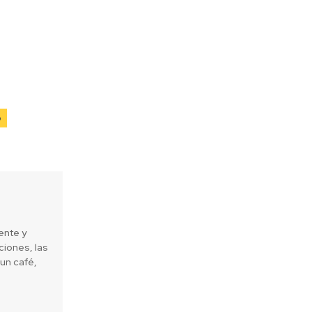
o
ente y
iones, las
un café,