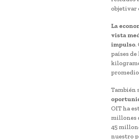
objetivar
La econom
vista med
impulso
.
países de
kilogramo
promedio 
También 
oportuni
OIT ha es
millones d
45 millon
nuestro pa