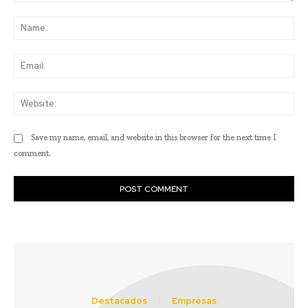
Comment:
Na
Ema
Web
Save my name, email, and website in this browser for the next time I
comment.