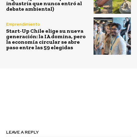
industria que nunca entró al
debate ambiental)
Emprendimiento
Start-Up Chile elige su nueva
generación: la IA domina, pero
la economía circular se abre
paso entre las 59 elegidas
Previous article
Next article
Fundación Kennedy: La
“Súmate al reingreso”:
importancia de los
Una nueva oportunidad
humedales en la
para combatir la
adaptación al cambio
exclusión escolar
climático
LEAVE A REPLY