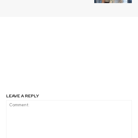
Previous article
Next article
Premio Zayed a la
Trophées Empresariales
Sostenibilidad abre
2021: Cámara Franco
inscripciones para el
Chilena para el
ciclo 2023
Comercio y la Industria
reconoce a cinco
empresas francesas en
Chile por sus proyectos
sustentables
LEAVE A REPLY