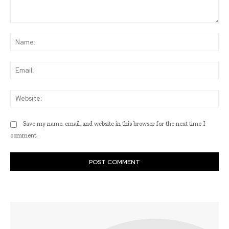
Comment:
Na
Ema
Web
Save my name, email, and website in this browser for the next time I
comment.