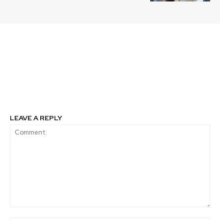
Previous article
Next article
Humedales de Chiloé y
Santuario Laguna
Región de Los Lagos
Batuco amplía su zona
cumplen rol clave en
de protección
salud de ecosistemas
LEAVE A REPLY
Comment: