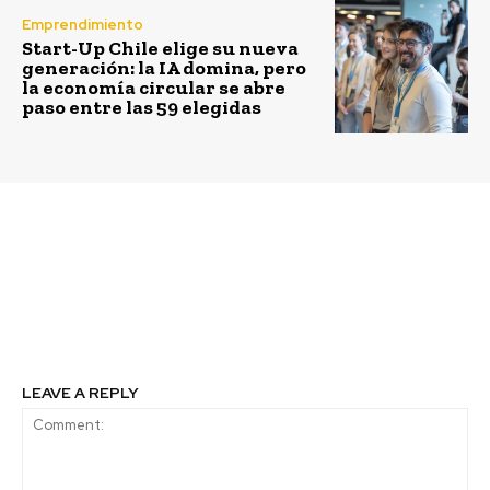
Emprendimiento
Start-Up Chile elige su nueva
generación: la IA domina, pero
la economía circular se abre
paso entre las 59 elegidas
Previous article
Next article
NotCo se asocia con
Ayudalia:
Kraft Heinz para
Emprendimiento
revolucionar la
ayudará detectar TDA
industria alimentaria
en niños
LEAVE A REPLY