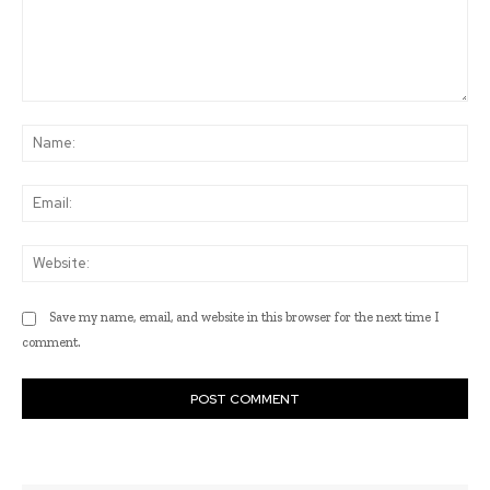
Comment:
Na
Ema
Web
Save my name, email, and website in this browser for the next time I
comment.