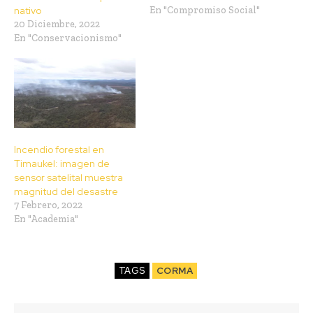
nativo
En "Compromiso Social"
20 Diciembre, 2022
En "Conservacionismo"
Incendio forestal en
Timaukel: imagen de
sensor satelital muestra
magnitud del desastre
7 Febrero, 2022
En "Academia"
TAGS
CORMA