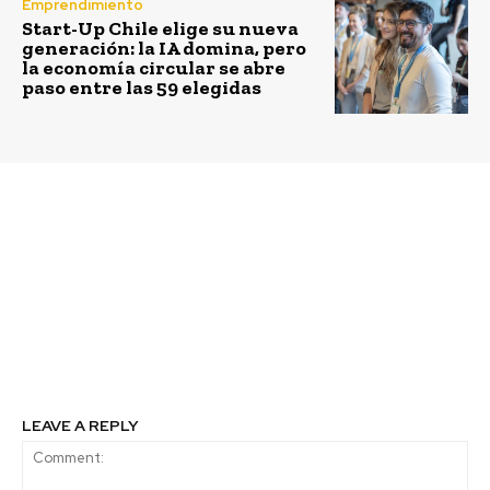
Emprendimiento
Start-Up Chile elige su nueva
generación: la IA domina, pero
la economía circular se abre
paso entre las 59 elegidas
Previous article
Next article
Copec invierte en
BID Lab revisó las
innovadora startup de
iniciativas
EEUU y trae a Chile el
innovadoras que
primer motor eléctrico
respalda en América
inteligente que alcanza
Latina para la inclusión
más de 90% de
social de las personas
eficiencia energética
con discapacidad
LEAVE A REPLY