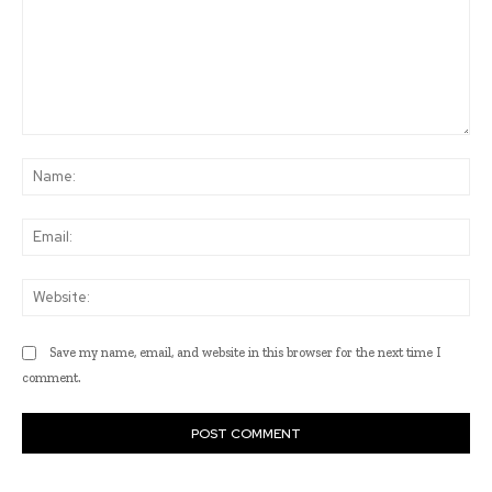
Comment:
Na
Ema
Web
Save my name, email, and website in this browser for the next time I
comment.