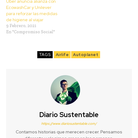
Uber anuncia alianza con
EcowashCar y Unilever
para reforzar las medidas
de higiene al viajar
9 Febrero, 2021
En "Compromiso Social"
TAGS
Airlife
Autoplanet
Diario Sustentable
https://www.diariosustentable.com/
Contamos historias que merecen crecer. Pensamos