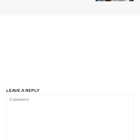
Previous article
Next article
FIA y Usach abren
CHEX: El innovador
nuevo diplomado para
sistema de
que educadores se
almacenamiento
formen en
desarrollado en
cooperativismo
Valparaíso que
agrícola
transformará el uso de
energías renovables
LEAVE A REPLY