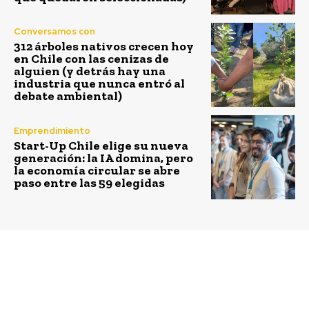
Conversamos con
312 árboles nativos crecen hoy
en Chile con las cenizas de
alguien (y detrás hay una
industria que nunca entró al
debate ambiental)
Emprendimiento
Start-Up Chile elige su nueva
generación: la IA domina, pero
la economía circular se abre
paso entre las 59 elegidas
Previous article
Next article
Agrosuper se despide
SC Johnson se asocia
de la bandeja de
con La Ciudad Posible y
plumavit en sus
Cempre para aumentar