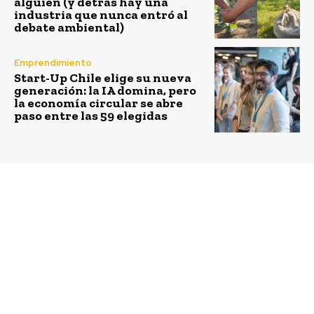
alguien (y detrás hay una
industria que nunca entró al
debate ambiental)
Emprendimiento
Start-Up Chile elige su nueva
generación: la IA domina, pero
la economía circular se abre
paso entre las 59 elegidas
Previous article
Next article
Mastercard participó
Tratamiento “Biomasa”:
en la recuperación de
Innovador proyecto
bosque nativo en el
ecológico re convertirá
Parque Metropolitano
residuos orgánicos en
de Santiago
energía y bio-
fertilizantes