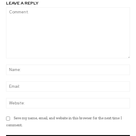
LEAVE A REPLY
Comment:
Na
Ema
Web
Save my name, email, and website in this browser for the next time I
comment.