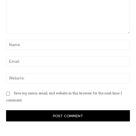
Comment:
Na
Ema
Web
Save my name, email, and website in this browser for the next time I
comment.