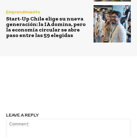
Emprendimiento
Start-Up Chile elige su nueva
generación: la IA domina, pero
la economía circular se abre
paso entre las 59 elegidas
Previous article
Next article
Cervecería AB InBev se
Transelec ingresa a
compromete a ser
ACERA y renueva
carbono neutral para
compromiso con metas
2040
de descarbonización
LEAVE A REPLY