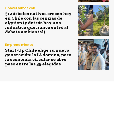
Conversamos con
312 árboles nativos crecen hoy
en Chile con las cenizas de
alguien (y detrás hay una
industria que nunca entró al
debate ambiental)
Emprendimiento
Start-Up Chile elige su nueva
generación: la IA domina, pero
la economía circular se abre
paso entre las 59 elegidas
Previous article
Next article
Vicente Pérez Rosales:
Inician plan de
el parque nacional más
anillamiento del
antiguo de Chile
Pilpilén para
monitorear su