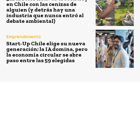
en Chile con las cenizas de
alguien (y detrás hay una
industria que nunca entró al
debate ambiental)
Emprendimiento
Start-Up Chile elige su nueva
generación: la IA domina, pero
la economía circular se abre
paso entre las 59 elegidas
Previous article
Next article
El Sistema CERTFOR
Centro Judicial de
(PEFC Chile) anuncia el
Tomé obtiene
inicio del proceso de
certificación
actualización de su
internacional por
Estándar de Gestión
construcción
Sostenible
sustentable