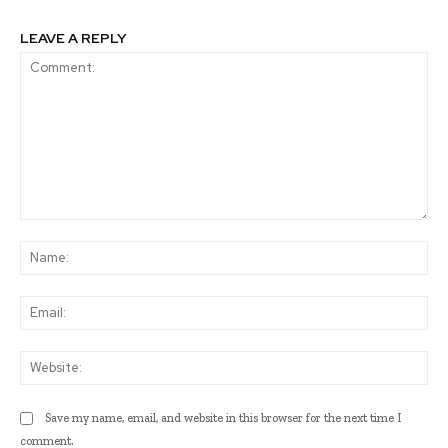
LEAVE A REPLY
Comment:
Na
Ema
Web
Save my name, email, and website in this browser for the next time I
comment.