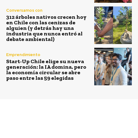
Conversamos con
312 árboles nativos crecen hoy
en Chile con las cenizas de
alguien (y detrás hay una
industria que nunca entró al
debate ambiental)
Emprendimiento
Start-Up Chile elige su nueva
generación: la IA domina, pero
la economía circular se abre
paso entre las 59 elegidas
Previous article
Next article
APL Cero Residuos a
Planta Agrosuper
Eliminación de Acción
obtiene certificación de
Empresas logró que
eficiencia energética