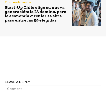
Emprendimiento
Start-Up Chile elige su nueva
generación: la IA domina, pero
la economía circular se abre
paso entre las 59 elegidas
Previous article
Next article
Financiamiento
Transformación de los
equitativo para las
sistemas
pymes: el rol de las
agroalimentarios y el
grandes empresas
rol del sector privado
LEAVE A REPLY