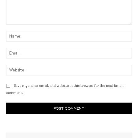
Comment:
Na
Ema
Web
Save my name, email, and website in this browser for the next time I
comment.