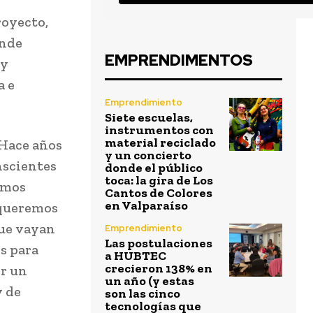
royecto,
ende
EMPRENDIMENTOS
 y
a e
Emprendimiento
Siete escuelas,
instrumentos con
material reciclado
 Hace años
y un concierto
nscientes
donde el público
toca: la gira de Los
hemos
Cantos de Colores
en Valparaíso
 queremos
que vayan
Emprendimiento
Las postulaciones
os para
a HUBTEC
crecieron 138% en
or un
un año (y estas
y de
son las cinco
tecnologías que