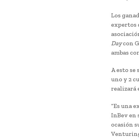
Los ganad
expertos 
asociació
Day
con G
ambas co
A esto se
uno y 2 c
realizará 
“Es una e
InBev en 
ocasión s
Venturing