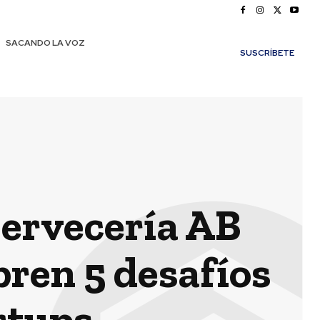
SACANDO LA VOZ
SUSCRÍBETE
Cervecería AB
bren 5 desafíos
rtups