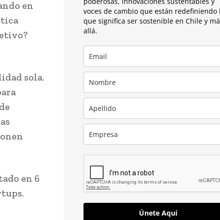
poderosas, innovaciones sustentables y
jando en
voces de cambio que están redefiniendo 
stica
que significa ser sostenible en Chile y m
allá.
jetivo?
idad sola.
para
 de
cas
ionen
ntado en 6
rtups.
Únete Aquí