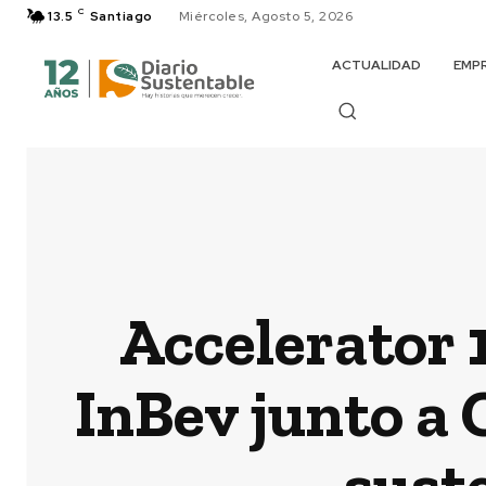
C
13.5
Santiago
Miércoles, Agosto 5, 2026
ACTUALIDAD
EMP
Accelerator 
InBev junto a 
sust