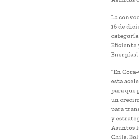
La convoc
16 de dic
categorías
Eficiente 
Energías’.
“En Coca-
esta acel
para que 
un crecim
para tran
y estrate
Asuntos P
Chile, Bo