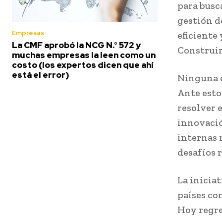
para busc
gestión d
Empresas
eficiente 
La CMF aprobó la NCG N.° 572 y
Construir
muchas empresas la leen como un
costo (los expertos dicen que ahí
está el error)
Ninguna e
Ante esto
resolver e
innovació
internas 
desafíos 
La iniciat
países co
Hoy regre