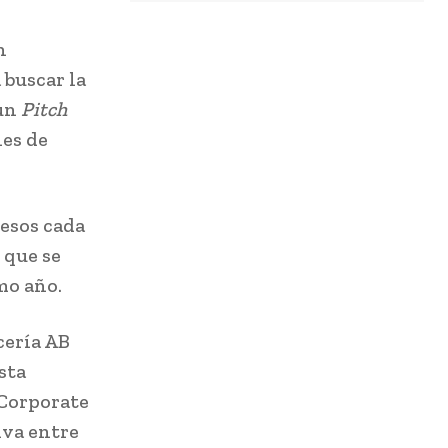
n
 buscar la
 un
Pitch
es de
pesos cada
 que se
imo año.
cería AB
sta
 Corporate
iva entre