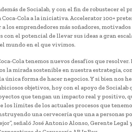
además de Socialab, y con el fin de robustecer el p
a Coca-Cola a la iniciativa. Accelerator 100+ pret
 a los emprendedores más soñadores, motivados
s con el potencial de llevar sus ideas a gran escal
el mundo en el que vivimos.
Coca-Cola tenemos nuevos desafíos que resolver.
s la mirada sostenible en nuestra estrategia, co
 la única forma de hacer negocios. Y si bien nos 
biciosos objetivos, hoy con el apoyo de Socialab
oyectos que tengan un impacto real y positivo, 
de los límites de los actuales procesos que tenem
nstruyendo una cervecería que una a personas p
or”, señaló José Antonio Alonso, Gerente Legal 
orporativos de Cervecería AB InBev.