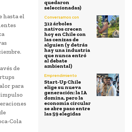
quedaron
seleccionadas)
e hasta el
Conversamos con
312 árboles
ientes
nativos crecen
ca
hoy en Chile con
las cenizas de
vas
alguien (y detrás
hay una industria
iciembre.
que nunca entró
al debate
ambiental)
ravés de
Emprendimiento
artups
Start-Up Chile
alor para
elige su nueva
generación: la IA
n impulso
domina, pero la
peraciones
economía circular
se abre paso entre
 de
las 59 elegidas
oca-Cola