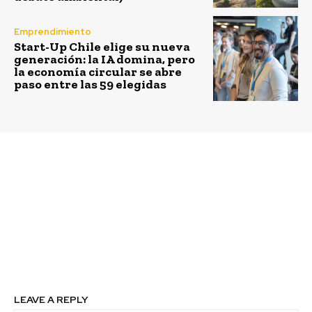
Emprendimiento
Start-Up Chile elige su nueva
generación: la IA domina, pero
la economía circular se abre
paso entre las 59 elegidas
Previous article
Next article
Bolsa de Santiago y PRI
Fundación
realizan Ring the Bell
Reinventarse
para promover la
implementa programa
inversión responsable
laboral para apoyar
en el mercado de
tempranamente a
capitales
jóvenes de centros
provisorios de SENAME
LEAVE A REPLY