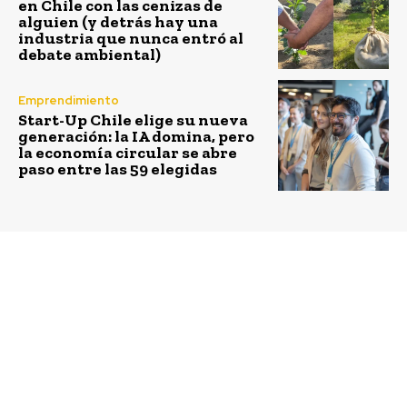
en Chile con las cenizas de
alguien (y detrás hay una
industria que nunca entró al
debate ambiental)
Emprendimiento
Start-Up Chile elige su nueva
generación: la IA domina, pero
la economía circular se abre
paso entre las 59 elegidas
Previous article
Next article
“Naturaleza Ahora”:
Ministra del Medio
Campaña busca poner
Ambiente participa en
en urgencia la
la COP15 de
conservación del
biodiversidad
medioambiente en la
discusión
constitucional