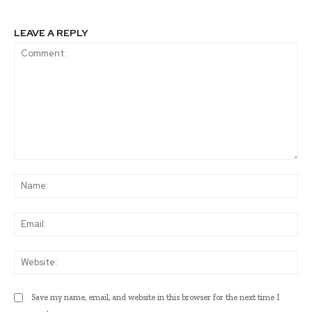
LEAVE A REPLY
Comment:
Na
Ema
Web
Save my name, email, and website in this browser for the next time I