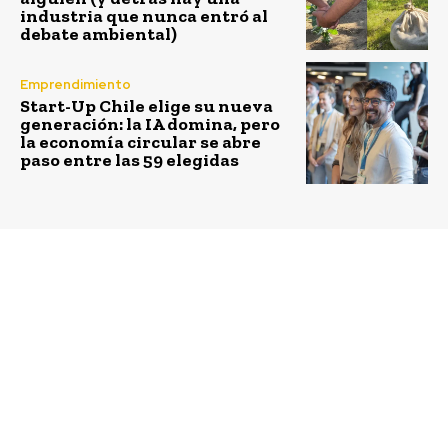
industria que nunca entró al
debate ambiental)
Emprendimiento
Start-Up Chile elige su nueva
generación: la IA domina, pero
la economía circular se abre
paso entre las 59 elegidas
Previous article
Next article
Antonia Biggs asume
Rodrigo Castillo dejará
como la nueva Gerenta
dirección ejecutiva de
General de la
Empresas Eléctricas AG
Asociación Nacional de
la Industria del
reciclaje