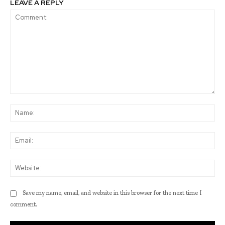
LEAVE A REPLY
Comment:
Na
Ema
Web
Save my name, email, and website in this browser for the next time I
comment.