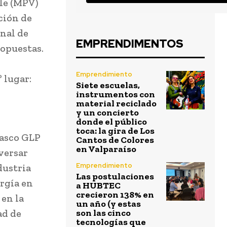
ble (MPV)
ción de
onal de
EMPRENDIMENTOS
opuestas.
Emprendimiento
º lugar:
Siete escuelas,
instrumentos con
material reciclado
y un concierto
donde el público
toca: la gira de Los
Gasco GLP
Cantos de Colores
en Valparaíso
versar
Emprendimiento
dustria
Las postulaciones
ergía en
a HUBTEC
crecieron 138% en
 en la
un año (y estas
ad de
son las cinco
tecnologías que