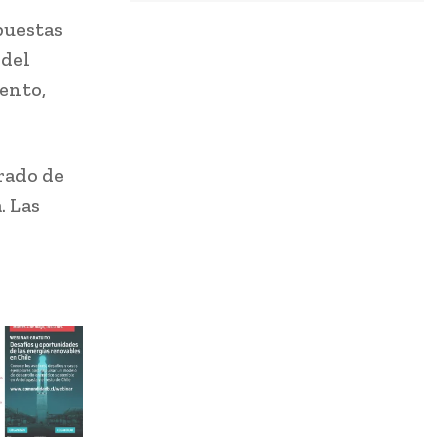
puestas
 del
iento,
rado de
. Las