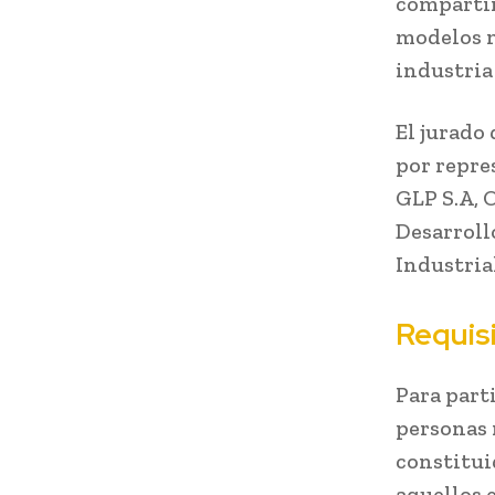
compartir
modelos m
industria
El jurado
por repre
GLP S.A, 
Desarroll
Industria
Requis
Para part
personas 
constitui
aquellos 