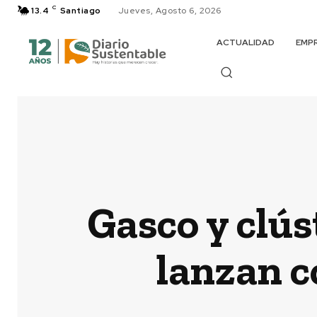
C
13.4
Santiago
Jueves, Agosto 6, 2026
ACTUALIDAD
EMP
Gasco y clús
lanzan c