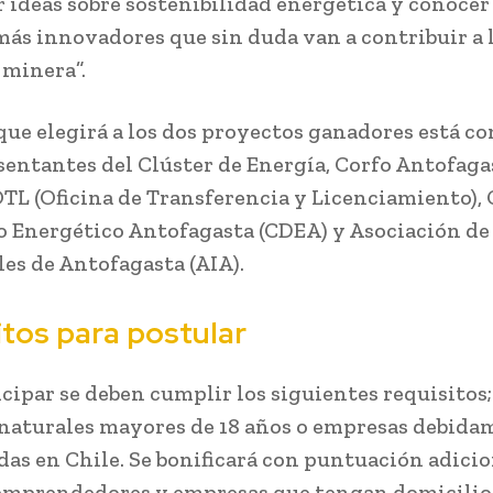
 ideas sobre sostenibilidad energética y conoce
ás innovadores que sin duda van a contribuir a 
 minera”.
 que elegirá a los dos proyectos ganadores está 
sentantes del Clúster de Energía, Corfo Antofaga
OTL (Oficina de Transferencia y Licenciamiento),
o Energético Antofagasta (CDEA) y Asociación de
les de Antofagasta (AIA).
itos para postular
icipar se deben cumplir los siguientes requisitos;
naturales mayores de 18 años o empresas debida
das en Chile. Se bonificará con puntuación adicio
emprendedores y empresas que tengan domicilio