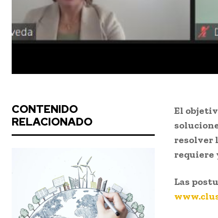
CONTENIDO
El objeti
RELACIONADO
solucione
resolver 
requiere 
Las postu
www.clus