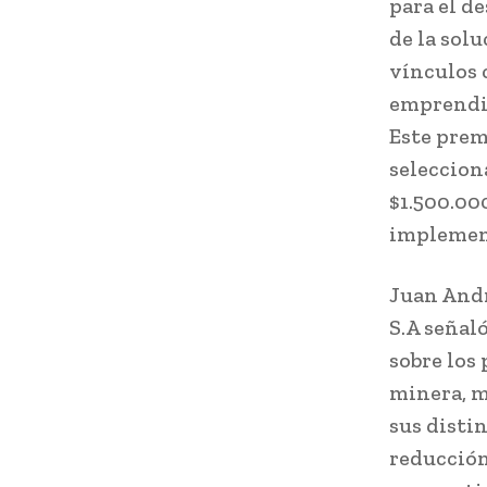
para el d
de la sol
vínculos 
emprendim
Este premi
selecciona
$1.500.000
implement
Juan Andr
S.A señal
sobre los
minera, m
sus disti
reducción