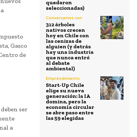
r nuevos
quedaron
seleccionadas)
la
Conversamos con
312 árboles
nativos crecen
hoy en Chile con
compuesto
las cenizas de
sta, Gasco
alguien (y detrás
hay una industria
 Centro de
que nunca entró
al debate
ambiental)
Emprendimiento
Start-Up Chile
elige su nueva
generación: la IA
domina, pero la
economía circular
 deben ser
se abre paso entre
mente
las 59 elegidas
nal a