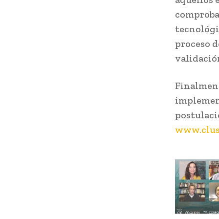
comprobab
tecnológi
proceso d
validació
Finalment
implement
postulaci
www.clus