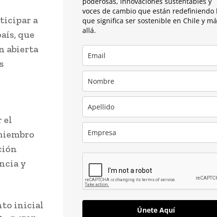
poderosas, innovaciones sustentables y
voces de cambio que están redefiniendo 
ticipar a
que significa ser sostenible en Chile y m
allá.
aís, que
n abierta
s
 el
 miembro
ción
ncia y
to inicial
Únete Aquí