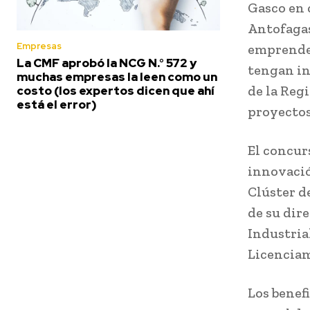
Gasco en 
Antofagas
Empresas
emprended
La CMF aprobó la NCG N.° 572 y
tengan in
muchas empresas la leen como un
de la Reg
costo (los expertos dicen que ahí
está el error)
proyectos
El concur
innovació
Clúster d
de su dire
Industria
Licenciam
Los benef