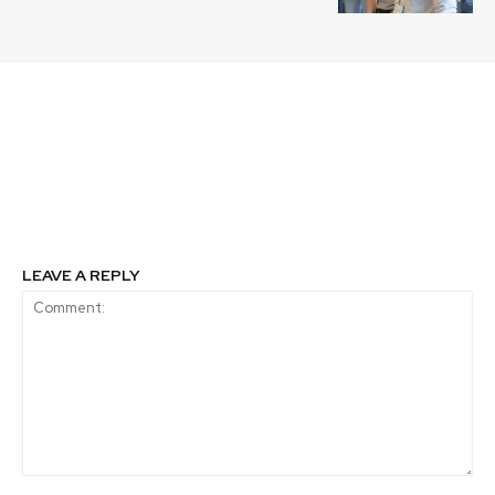
Previous article
Next article
La industria logística
Copec será carbono
emprende el viaje hacia
neutral al 2030
la descarbonización
global
LEAVE A REPLY
Comment: