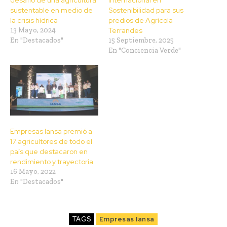
desafío de una agricultura
internacional en
sustentable en medio de
Sostenibilidad para sus
la crisis hídrica
predios de Agrícola
13 Mayo, 2024
Terrandes
En "Destacados"
15 Septiembre, 2025
En "Conciencia Verde"
Empresas Iansa premió a
17 agricultores de todo el
país que destacaron en
rendimiento y trayectoria
16 Mayo, 2022
En "Destacados"
TAGS
Empresas Iansa