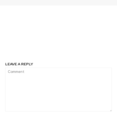
Previous article
Next article
Nueva gerente de
Iansa Agro se suma
sustentabilidad para
como marca oficial de
Avon América Hispana
Fundación
Reforestemos para
reforestar los bosques
nativos de Chile
LEAVE A REPLY
Comment: