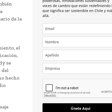
poderosas, innovaciones sustentables y
ambién
voces de cambio que están redefiniendo 
la
que significa ser sostenible en Chile y m
allá.
ario de la
iento, el
icación,
dy se
 del
no hecho
dio
saje
Únete Aquí