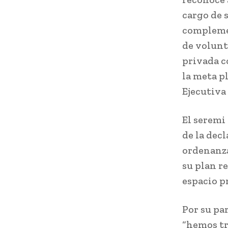
cargo de 
complemen
de volunt
privada c
la meta p
Ejecutiva
El seremi
de la dec
ordenanza
su plan r
espacio p
Por su pa
“hemos tr