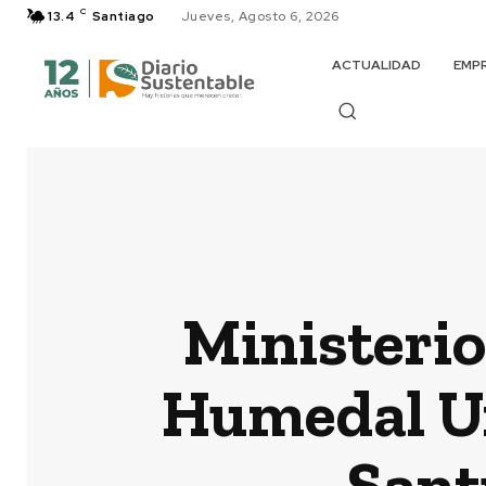
C
13.4
Santiago
Jueves, Agosto 6, 2026
ACTUALIDAD
EMP
Ministerio
Humedal Ur
Sant