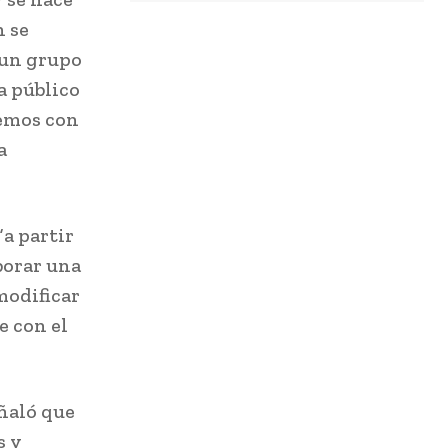
n se
 un grupo
a público
remos con
a
a partir
borar una
modificar
e con el
eñaló que
s y