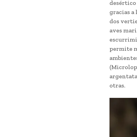
desértico
gracias a
dos vertie
aves mari
escurrimi
permite m
ambientes
(Microlop
argentata
otras.