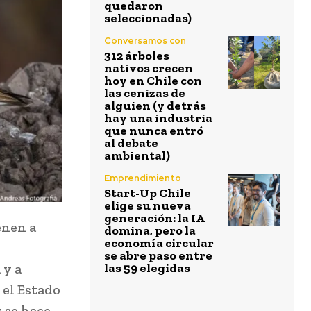
quedaron
seleccionadas)
Conversamos con
312 árboles
nativos crecen
hoy en Chile con
las cenizas de
alguien (y detrás
hay una industria
que nunca entró
al debate
ambiental)
Emprendimiento
Start-Up Chile
elige su nueva
generación: la IA
enen a
domina, pero la
economía circular
se abre paso entre
 y a
las 59 elegidas
 el Estado
 se hace