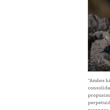
“Ambos hi
consolidar
propusimo
perpetuid
reconoce 