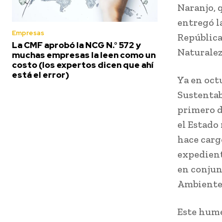
Naranjo, 
entregó l
Empresas
República
La CMF aprobó la NCG N.° 572 y
Naturalez
muchas empresas la leen como un
costo (los expertos dicen que ahí
está el error)
Ya en oct
Sustentab
primero d
el Estado
hace carg
expedient
en conjun
Ambiente 
Este hume