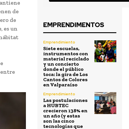
mantiene
ienen de
dero de
EMPRENDIMENTOS
, es un
hábitat
Emprendimiento
Siete escuelas,
instrumentos con
material reciclado
pe
y un concierto
donde el público
 entre
toca: la gira de Los
Cantos de Colores
en Valparaíso
Emprendimiento
Las postulaciones
a HUBTEC
crecieron 138% en
un año (y estas
son las cinco
tecnologías que