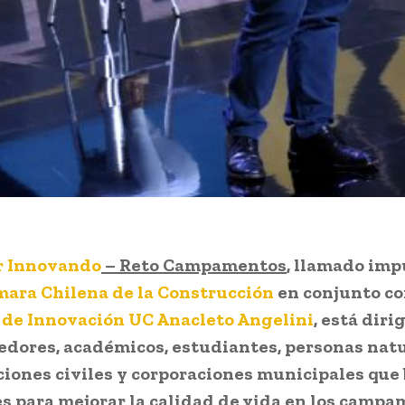
r Innovando
– Reto Campamentos
, llamado im
ara Chilena de la Construcción
en conjunto c
 de Innovación UC Anacleto Angelini
, está diri
dores, académicos, estudiantes, personas natu
iones civiles y corporaciones municipales qu
s para mejorar la calidad de vida en los campa