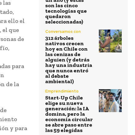
un año (y estas
 las
son las cinco
tecnologías que
tado,
quedaron
ra ello el
seleccionadas)
 el que
Conversamos con
312 árboles
rsonas de
nativos crecen
fío,
hoy en Chile con
las cenizas de
alguien (y detrás
hay una industria
adas para
que nunca entró
ón
al debate
ambiental)
n de la
Emprendimiento
Start-Up Chile
elige su nueva
generación: la IA
 de
domina, pero la
miento
economía circular
se abre paso entre
ión y para
las 59 elegidas