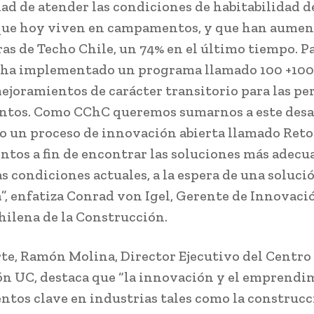
dad de atender las condiciones de habitabilidad de
que hoy viven en campamentos, y que han aumen
as de Techo Chile, un 74% en el último tiempo. Pa
ha implementado un programa llamado 100 +100,
ejoramientos de carácter transitorio para las pe
tos. Como CChC queremos sumarnos a este desa
 un proceso de innovación abierta llamado Reto
os a fin de encontrar las soluciones más adecu
as condiciones actuales, a la espera de una soluci
a”, enfatiza Conrad von Igel, Gerente de Innovació
ilena de la Construcción.
rte, Ramón Molina, Director Ejecutivo del Centro
n UC, destaca que “la innovación y el emprendi
ntos clave en industrias tales como la construcc