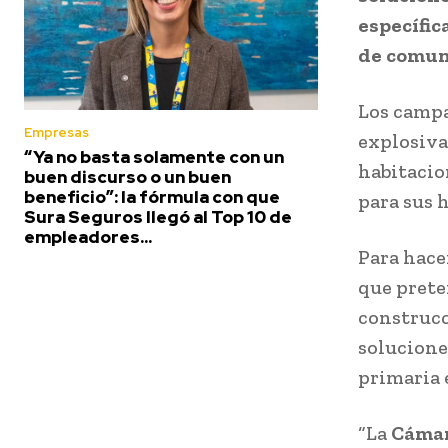
específic
de comun
Los camp
Empresas
explosiva
“Ya no basta solamente con un
habitacio
buen discurso o un buen
beneficio”: la fórmula con que
para sus 
Sura Seguros llegó al Top 10 de
empleadores...
Para hace
que prete
construcc
solucione
primaria 
“La
Cámar