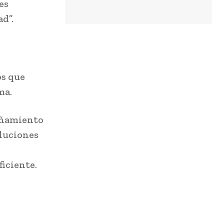
es
ad”.
os que
ma.
pañamiento
oluciones
iciente.