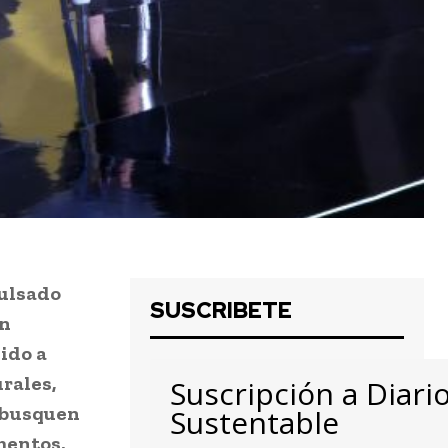
pulsado
SUSCRIBETE
on
gido a
rales,
Suscripción a Diari
e busquen
Sustentable
mentos,