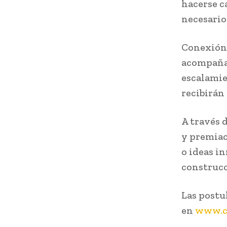
hacerse c
necesario 
Conexión 
acompañam
escalamie
recibirán
A través 
y premiac
o ideas i
construcc
Las postul
en
www.cc