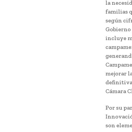
la necesi
familias 
según cifr
Gobierno 
incluye m
campamen
generando
Campament
mejorar l
definitiv
Cámara Ch
Por su pa
Innovació
son eleme