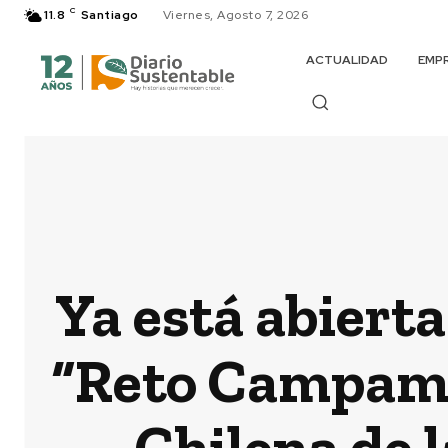
C
11.8
Santiago
Viernes, Agosto 7, 2026
ACTUALIDAD
EMP
Ya está abierta
“Reto Campame
Chilena de 