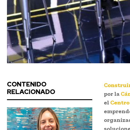
CONTENIDO
Construi
RELACIONADO
por la
Cám
el
Centro
emprende
organizac
solucione