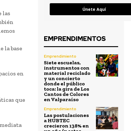
Únete Aquí
 las
mbién
 hemos
EMPRENDIMENTOS
e la base
Emprendimiento
Siete escuelas,
instrumentos con
pacios en
material reciclado
y un concierto
donde el público
toca: la gira de Los
Cantos de Colores
áticas que
en Valparaíso
Emprendimiento
Las postulaciones
a HUBTEC
nmediata
crecieron 138% en