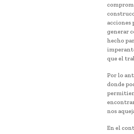
compromet
construcc
acciones 
generar c
hecho par
imperante
que el tra
Por lo an
donde pod
permitien
encontran
nos aquej
En el con