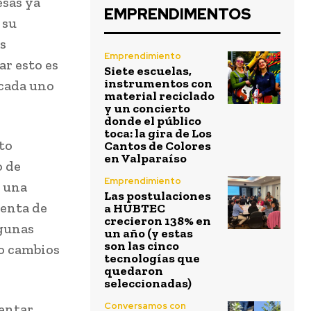
esas ya
EMPRENDIMENTOS
 su
as
Emprendimiento
ar esto es
Siete escuelas,
instrumentos con
 cada uno
material reciclado
y un concierto
donde el público
toca: la gira de Los
to
Cantos de Colores
en Valparaíso
o de
Emprendimiento
r una
Las postulaciones
menta de
a HUBTEC
crecieron 138% en
lgunas
un año (y estas
son las cinco
 o cambios
tecnologías que
quedaron
seleccionadas)
Conversamos con
rentar