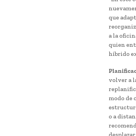
nuevament
que adapta
reorganiz
a la ofici
quien ent
híbrido ex
Planifica
volver a l
replanifi
modo de o
estructura
o a distan
recomenda
desplazar 