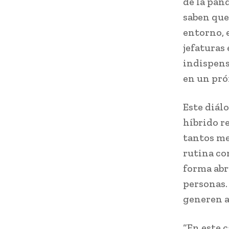
de la pan
saben que
entorno, e
jefaturas 
indispens
en un próx
Este diál
híbrido r
tantos me
rutina con
forma abr
personas.
generen 
“En este 