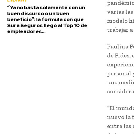
Empresas
pandémico
“Ya no basta solamente con un
varias la
buen discurso o un buen
beneficio”: la fórmula con que
modelo hí
Sura Seguros llegó al Top 10 de
trabajar a
empleadores...
Paulina F
de Fides,
experienc
personal 
una medid
considera
“El mundo
nuevo la 
entre las