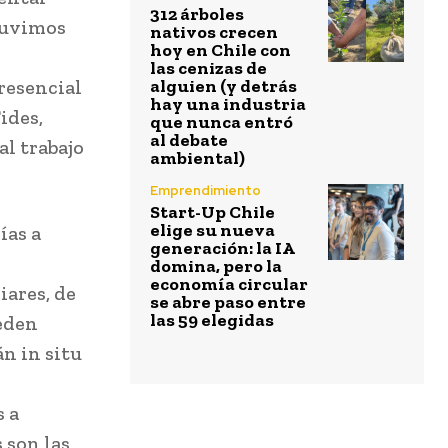
312 árboles
tuvimos
nativos crecen
hoy en Chile con
las cenizas de
resencial
alguien (y detrás
hay una industria
ides,
que nunca entró
al debate
al trabajo
ambiental)
Emprendimiento
Start-Up Chile
elige su nueva
ías a
generación: la IA
domina, pero la
economía circular
iares, de
se abre paso entre
las 59 elegidas
eden
án in situ
s a
 son las