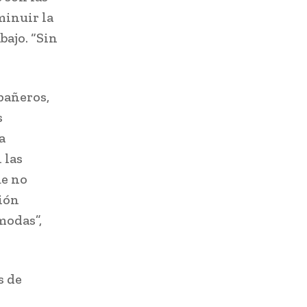
minuir la
bajo. “Sin
pañeros,
s
a
 las
ue no
ión
modas”,
s de