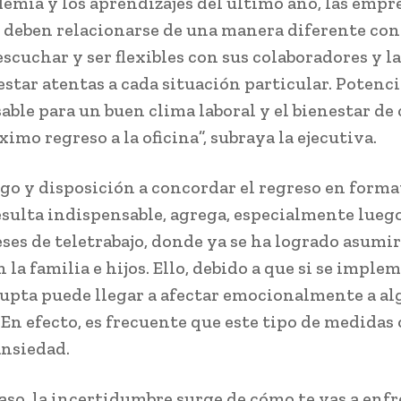
demia y los aprendizajes del último año, las empr
 deben relacionarse de una manera diferente con
scuchar y ser flexibles con sus colaboradores y l
estar atentas a cada situación particular. Potenci
able para un buen clima laboral y el bienestar de
imo regreso a la oficina”, subraya la ejecutiva.
ogo y disposición a concordar el regreso en forma
esulta indispensable, agrega, especialmente lueg
ses de teletrabajo, donde ya se ha logrado asumi
 la familia e hijos. Ello, debido a que si se imple
upta puede llegar a afectar emocionalmente a a
 En efecto, es frecuente que este tipo de medidas
ansiedad.
caso, la incertidumbre surge de cómo te vas a enf