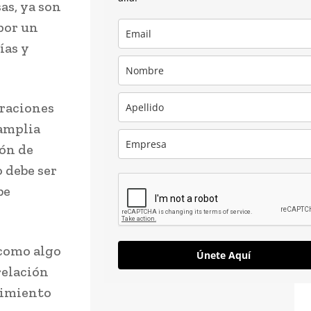
s, ya son
por un
ías y
raciones
 amplia
ión de
 debe ser
be
 como algo
Únete Aquí
relación
cimiento