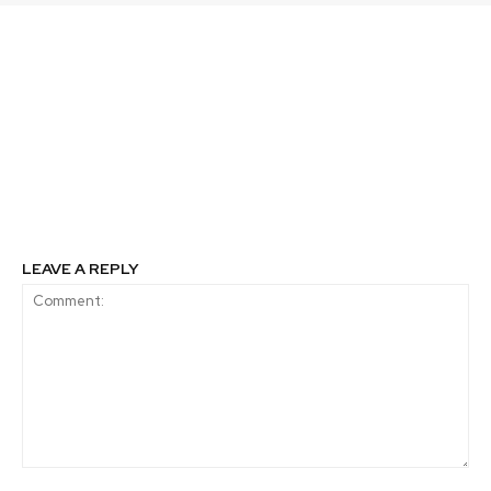
Previous article
Next article
Reporte de
BASF publica el Informe
sostenibilidad de
Anual de
Empresas Iansa muestra
Sostenibilidad 2020
importantes avances en
dimensiones
económica, social y
ambiental
LEAVE A REPLY
Comment: