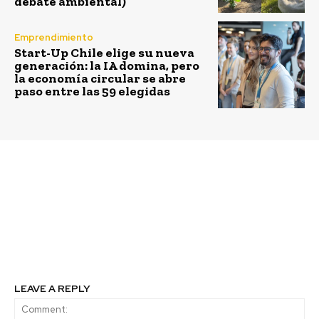
debate ambiental)
Emprendimiento
Start-Up Chile elige su nueva
generación: la IA domina, pero
la economía circular se abre
paso entre las 59 elegidas
Previous article
Next article
Enel Generación Chile
Lanzan curso pionero
se suma a celebración
sobre “El Rol de las
del día del patrimonio
Empresas en los
con tour virtual a
derechos de la niñez y
Central Rapel
adolescencia”
LEAVE A REPLY