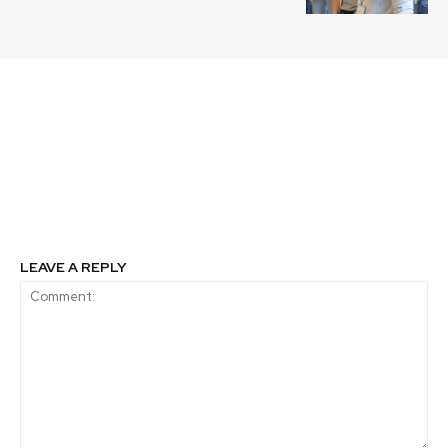
Previous article
Next article
Nueva Red de Mentoras
“Muévete Consciente”:
PROVOCA busca
Lanzan iniciativa para
consolidar vocaciones
promover una
científicas en mujeres
conducción
responsable en el país
LEAVE A REPLY