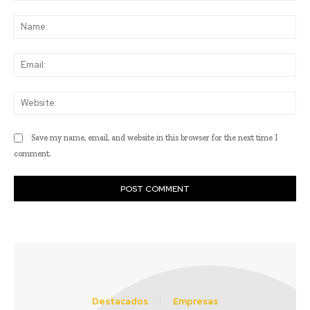
Comment:
Na
Ema
Web
Save my name, email, and website in this browser for the next time I
comment.